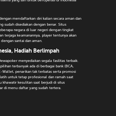
isensi yang sah untuk beroperasi di Indonesia
ngan mendaftarkan diri kalian secara aman dan
g sudah disediakan dengan benar. Situs
eberapa negara di luar negeri dengan tingkat
kan terjaga keamanannya, player tentunya akan
e dengan santai dan aman.
nesia, Hadiah Berlimpah
wapoker menyediakan segala fasilitas terbaik.
pilihan terbanyak ada di berbagai bank (BCA,
-Wallet, penarikan tak terbatas serta promosi
ilatih untuk tetap profesional dan ramah saat
hawatir kesulitan saat berjudi di situs
 di menu daftar yang sudah tertera.