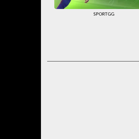
SPORTGG