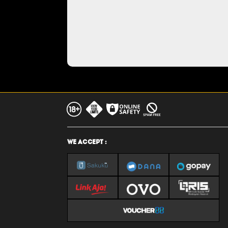
WE ACCEPT :