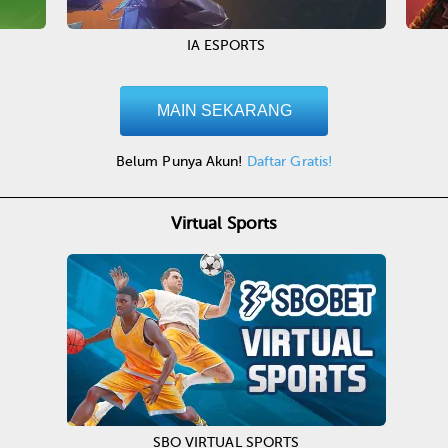
IA ESPORTS
MAIN SEKARANG
Belum Punya Akun!
Daftar Gratis!
Virtual Sports
SBO VIRTUAL SPORTS