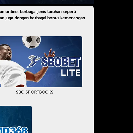
 online. berbagai jenis taruhan seperti
alan juga dengan berbagai bonus kemenangan
SBO SPORTBOOKS