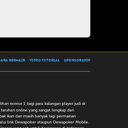
CARA BERMAIN
VIDEO TUTORIAL
SPONSORSHIP
ilihan nomor 1 bagi para kalangan player judi di
taruhan online yang sangat lengkap dan
embak ikan dan masih banyak lagi permainan
alui link Dewapoker ataupun Dewapoker Mobile.