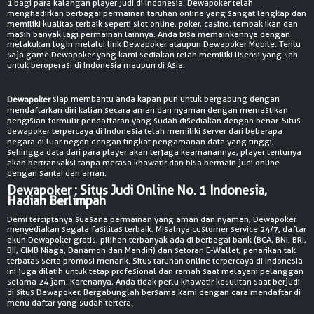
1 bagi para kalangan player judi di Indonesia. Dewapoker telah
© Copyright 2026 dew4p0kerlive.net - All right reserved | 18+
menghadirkan berbagai permainan taruhan online yang sangat lengkap dan
memiliki kualitas terbaik seperti slot online, poker, casino, tembak ikan dan
masih banyak lagi permainan lainnya. Anda bisa memainkannya dengan
melakukan login melalui link Dewapoker ataupun Dewapoker Mobile. Tentu
saja game Dewapoker yang kami sediakan telah memiliki lisensi yang sah
untuk beroperasi di Indonesia maupun di Asia.
siap membantu anda kapan pun untuk bergabung dengan
Dewapoker
mendaftarkan diri kalian secara aman dan nyaman dengan memastikan
pengisian formulir pendaftaran yang sudah disediakan dengan benar. Situs
dewapoker terpercaya di Indonesia telah memiliki server dari beberapa
negara di luar negeri dengan tingkat pengamanan data yang tinggi,
sehingga data dari para player akan terjaga keamanannya, player tentunya
akan bertransaksi tanpa merasa khawatir dan bisa bermain judi online
dengan santai dan aman.
Dewapoker : Situs Judi Online No. 1 Indonesia,
Hadiah Berlimpah
Demi terciptanya suasana permainan yang aman dan nyaman, Dewapoker
menyediakan segala fasilitas terbaik. Misalnya customer service 24/7, daftar
akun Dewapoker gratis, pilihan terbanyak ada di berbagai bank (BCA, BNI, BRI,
BII, CIMB Niaga, Danamon dan Mandiri) dan setoran E-Wallet, penarikan tak
terbatas serta promosi menarik. Situs taruhan online terpercaya di Indonesia
ini juga dilatih untuk tetap profesional dan ramah saat melayani pelanggan
selama 24 jam. Karenanya, Anda tidak perlu khawatir kesulitan saat berjudi
di situs Dewapoker. Bergabunglah bersama kami dengan cara mendaftar di
menu daftar yang sudah tertera.