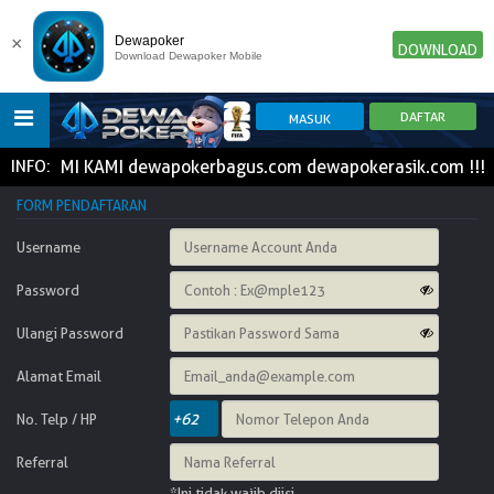
×
Dewapoker
DOWNLOAD
Download Dewapoker Mobile
INK RESMI KAMI dewapokerbagus.com dewapokerasik.com !!!
INFO:
HOME
FORM PENDAFTARAN
Username
POKER
SLOT GAME
IDN E-LOTTERY
Password
NEW
NEW
Ulangi Password
SPORTBOOK
LIVE CASINO
IDNLIVE
NEW
Alamat Email
TOGEL
ESPORTS
ARCADE
No. Telp / HP
NEW
NEW
NEW
Referral
TEMBAK IKAN
IDNRAFFLE
IDNTRADE
*Ini tidak wajib diisi